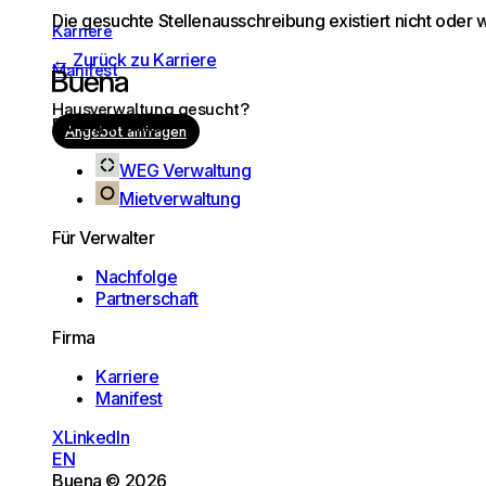
Die gesuchte Stellenausschreibung existiert nicht oder 
Karriere
← Zurück zu Karriere
Manifest
Hausverwaltung gesucht?
Für Eigentümer
Angebot anfragen
WEG Verwaltung
Mietverwaltung
Für Verwalter
Nachfolge
Partnerschaft
Firma
Karriere
Manifest
X
LinkedIn
EN
Buena © 2026